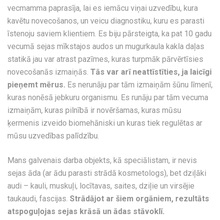
vecmamma paprasīja, lai es iemācu viņai uzvedību, kura
kavētu novecošanos, un veicu diagnostiku, kuru es parasti
īstenoju saviem klientiem. Es biju pārsteigta, ka pat 10 gadu
vecumā sejas mīkstajos audos un mugurkaula kakla daļas
statikā jau var atrast pazīmes, kuras turpmāk pārvērtīsies
novecošanās izmaiņās.
Tās var arī neattīstīties, ja laicīgi
pieņemt mērus.
Es nerunāju par tām izmaiņām šūnu līmenī,
kuras nonēsā jebkuru organismu. Es runāju par tām vecuma
izmaiņām, kuras pilnībā ir novēršamas, kuras mūsu
ķermenis izveido biomehāniski un kuras tiek regulētas ar
mūsu uzvedības palīdzību.
Mans galvenais darba objekts, kā speciālistam, ir nevis
sejas āda (ar ādu parasti strādā kosmetologs), bet dziļāki
audi – kauli, muskuļi, locītavas, saites, dziļie un virsējie
taukaudi, fascijas.
Strādājot ar šiem orgāniem, rezultāts
atspoguļojas sejas krāsā un ādas stāvoklī.