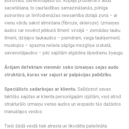
asinsvadi, savienotājaudi utt. Kopējā problēma ir audu
sacietēšana, to caurlaidības samazināšanās, pilnīga
asinsrites un limfodrenāžas neesamība dotajā zonā – ar
vienu vārdu sakot atmiršana (fibroze, skleroze). Izmaiņas
audos var novērot jebkurā līmenī: virsējā – zemādas tauku
līmenī, dziļajos taukaudos – piemēram, vaiga taukķermenī,
muskuļos – spazma neliela sāpīga mezgliņa izskatā,
savienotājaudos – pēc sajūtām atgādina šķiedrainu žņaugu.
Ārējam defektam vienmēr seko izmaiņas sejas audu
struktūrā, kuras var sajust ar palpācijas palīdzību.
Speciālists sadarbojas ar klientu.
Salīdzinot savas
taktilās sajūtas ar klienta personīgajām izjūtām, viņš atrod
strukturālo izmaiņu vietas audos un iespaido tās dažādos
manuālajos veidos.
Tieši šādā veidā tiek atrasta un likvidēta palielināta