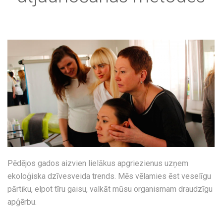
bl3_0.png
Pēdējos gados aizvien lielākus apgriezienus uzņem
ekoloģiska dzīvesveida trends. Mēs vēlamies ēst veselīgu
pārtiku, elpot tīru gaisu, valkāt mūsu organismam draudzīgu
apģērbu.