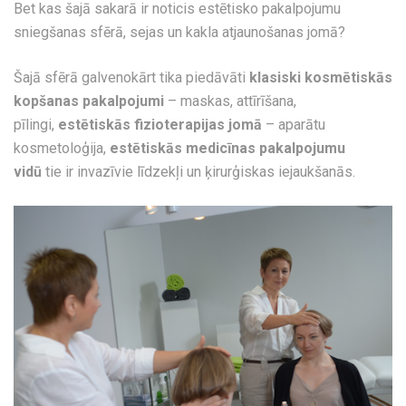
Bet kas šajā sakarā ir noticis estētisko pakalpojumu
sniegšanas sfērā, sejas un kakla atjaunošanas jomā?
Šajā sfērā galvenokārt tika piedāvāti
klasiski kosmētiskās
kopšanas pakalpojumi
– maskas, attīrīšana,
pīlingi,
estētiskās fizioterapijas jomā
– aparātu
kosmetoloģija,
estētiskās medicīnas pakalpojumu
vidū
tie ir invazīvie līdzekļi un ķirurģiskas iejaukšanās.