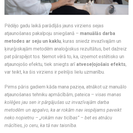
Pēdējo gadu laikā parādījās jauns virziens sejas
atjaunošanas pakalpoju sniegšanā –
manuālās darba
metodes ar seju un kaklu
, kuras sniedz invazīvajām un
ķirurģiskajām metodēm analoģiskus rezultātus, bet dažreiz
pat pārspējot tos. Ņemot vērā to, ka, izņemot estētisko un
atjaunojošo efektu, tiek sniegts arī
atveseļojošais efekts
,
var teikt, ka šis virziens ir pelnījis lielu uzmanību.
Pirms pāris gadiem kāda mana paziņa, atnākot uz manuālo
atjaunošanas tehniku apmācībām, pateica –
visas manas
kolēģes jau sen ir pārgājušas uz invazīvajām darba
metodēm un apgalvo, ka ar rokām nav iespējams paveikt
neko nopietnu – „rokām nav ticības” – bet es atnācu
mācīties, jo ceru, ka tā nav taisnība
.