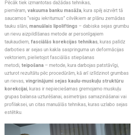
Pēcāk tiek izmantotas dažādas tehnikas,
piemēram,
vakuuma banku masāža
, kura spēj aizvērt tā
saucamos “vaigu iekritumus” cilvēkiem ar plānu zemādas
tauku slāni,
manuālais lipoliftings
– dabiska sejas grumbu
un rievu aizpildīšanas metode ar personīgajiem
taukaudiem,
fasciālās korekcijas tehnikas
, kuras palīdz
darboties ar sejas un kakla saspringuma un deformācijas
vektoriem, pielietojot fasciālās stiepšanas
metodi,
teipošana
– metode, kura darbojas patstāvīgi,
uzturot rezultātu pēc procedūrām, kā arī izlīdzinot grumbas
un rievas,
vingrinājumi sejas kaulu-muskuļu struktūru
korekcijai
, kuras ir nepieciešamas gremojamo muskuļu
grupas balansa uzturēšanai, asimetrijas samazināšanai vai
profilaksei, un citas manuālās tehnikas, kuras uzlabo sejas
estētiku.