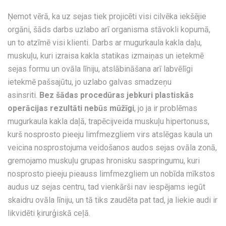
Ņemot vērā, ka uz sejas tiek projicēti visi cilvēka iekšējie
orgāni, šāds darbs uzlabo arī organisma stāvokli kopumā,
un to atzīmē visi klienti. Darbs ar mugurkaula kakla daļu,
muskuļu, kuri izraisa kakla statikas izmaiņas un ietekmē
sejas formu un ovāla līniju, atslābināšana arī labvēlīgi
ietekmē pašsajūtu, jo uzlabo galvas smadzeņu
asinsriti.
Bez šādas procedūras jebkuri plastiskās
operācijas rezultāti nebūs mūžīgi
, jo ja ir problēmas
mugurkaula kakla daļā, trapēcijveida muskuļu hipertonuss,
kurš nosprosto pieeju limfmezgliem virs atslēgas kaula un
veicina nosprostojuma veidošanos audos sejas ovāla zonā,
gremojamo muskuļu grupas hronisku saspringumu, kuri
nosprosto pieeju pieauss limfmezgliem un nobīda mīkstos
audus uz sejas centru, tad vienkārši nav iespējams iegūt
skaidru ovāla līniju, un tā tiks zaudēta pat tad, ja liekie audi ir
likvidēti ķirurģiskā ceļā.