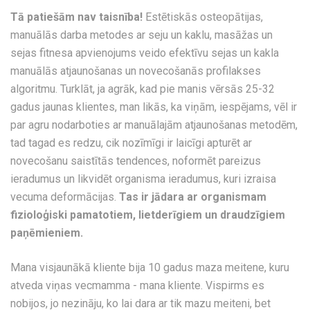
Tā patiešām nav taisnība!
Estētiskās osteopātijas,
manuālās darba metodes ar seju un kaklu, masāžas un
sejas fitnesa apvienojums veido efektīvu sejas un kakla
manuālās atjaunošanas un novecošanās profilakses
algoritmu. Turklāt, ja agrāk, kad pie manis vērsās 25-32
gadus jaunas klientes, man likās, ka viņām, iespējams, vēl ir
par agru nodarboties ar manuālajām atjaunošanas metodēm,
tad tagad es redzu, cik nozīmīgi ir laicīgi apturēt ar
novecošanu saistītās tendences, noformēt pareizus
ieradumus un likvidēt organisma ieradumus, kuri izraisa
vecuma deformācijas.
Tas ir jādara ar organismam
fizioloģiski pamatotiem, lietderīgiem un draudzīgiem
paņēmieniem.
Mana visjaunākā kliente bija 10 gadus maza meitene, kuru
atveda viņas vecmamma - mana kliente. Vispirms es
nobijos, jo nezināju, ko lai dara ar tik mazu meiteni, bet