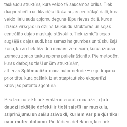
taukaudu struktūra, kura veido tā saucamos brilus. Tiek
diagnosticēta un likvidēta tūska sejas centrālajā daļā, kura
veido lielu audu apjomu deguna-lūpu rievas daļā, kuras
izraisa virsējās un dziļās taukaudu struktūras un sejas
centrālās daļas muskuļu stāvoklis. Tiek izmīcīti sejas
augšējās daļas audi, kas samazina grumbas un tūsku šajā
zonā, kā arī tiek likvidēti maisiņi zem acīm, kurus izraisa
zemacu zonas tauku apjoma palielināšanās. Pie metodēm,
kuras darbojas tieši ar šīm struktūrām,
attiecas
Splitmasāža
: mana autormetode – izgudrojuma
prioritāte, kura pašlaik iziet starptautisko ekspertīzi
Krievijas patentu aģentūrā.
Pēc tam noteikti tiek veikta interorālā masāža, jo
ļoti
daudzi iekšējie defekti ir tieši saistīti ar muskuļu,
stiprinājumu un saišu stāvokli, kuriem var piekļūt tikai
caur mutes dobumu
. Pie tādiem defektiem, kuri tiek