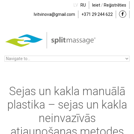
Skip to navigation
Skip to main content
LV
RU
Ieiet
/
Reģistrēties
lvitvinova@gmail.com
+371 29 244 622
Sejas un kakla manuālā
plastika – sejas un kakla
neinvazīvās
atjaunošanas metodes