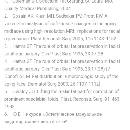
1. Coleman SR. Structural Fat Grafting. St. Louis, MO:
Quality Medical Publishing; 2004
2. Gosain AK, Klein MH, Sudhakar PV, Prost RW. A
volumetric analysis of soft-tissue changes in the aging
midface using high-resolution MRI: implications for facial
rejuvenation. Plast Reconstr Surg 2005; 115:1143-1152.
3. Hamra ST. The role of orbital fat preservation in facial
aesthetic surgery. Clin Plast Surg 1996; 23:17-28
4. Hamra ST. The role of orbital fat preservation in facial
aesthetic surgery. Clin Plast Surg 1996; 23:17-28) (7-
Donofrio LM. Fat distribution: a morphologic study of the
aging face. Dermatol Surg 2000; 26:1107-1112]
5. Owsley JQ. Lifting the malar fat pad for correction of
prominent nasolabial folds. Plast. Reconstr. Surg. 91: 463,
1993
6. Ю.В. Чикуров «Эстетическое мануальное
моделирование лица и тела*.