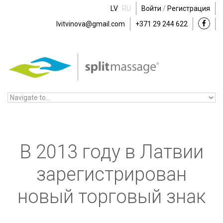
Skip to navigation
Skip to main content
LV
RU
Войти
/
Регистрация
lvitvinova@gmail.com
+371 29 244 622
В 2013 году в Латвии
зарегистрирован
новый торговый знак