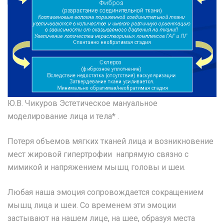
Ю.В. Чикуров Эстетическое мануальное
моделирование лица и тела* .
Потеря объемов мягких тканей лица и возникновение
мест жировой гипертрофии напрямую связно с
мимикой и напряжением мышц головы и шеи.
Любая наша эмоция сопровождается сокращением
мышц лица и шеи. Со временем эти эмоции
застывают на нашем лице, на шее, образуя места